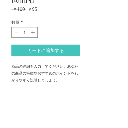
通
セ
 ￥100 
￥95
常
ー
価
ル
数量
*
格
価
格
カートに追加する
商品の詳細を入力してください。あなた
の商品の特徴やおすすめのポイントをわ
かりやすく説明しましょう。
商品情報
商品の詳細を入力してください。サイ
返品・返金ポリシー
ズ、素材、取扱説明に加え、商品の特
徴やおすすめのポイントなどを説明し
返品・返金ポリシーを入力してくださ
ましょう。