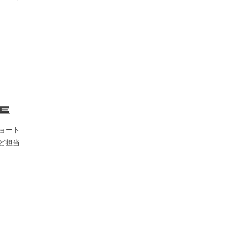
E
ョート
ど担当