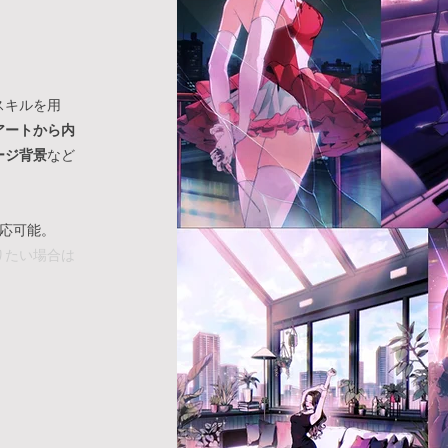
。
スキルを用
アートから内
ージ背景
など
対応可能。
りたい場合は