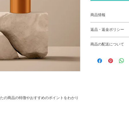
商品情報
商品の詳細を入力し
返品・返金ポリシー
明に加え、商品の特
しましょう。
返品・返金ポリシー
商品の配送について
満足しなかった場合
の手順などを説明し
配送地域、料金、所
顧客からの信頼を獲
する情報を入力して
だけます。
とで顧客からの信頼
いただけます。
たの商品の特徴やおすすめのポイントをわかり