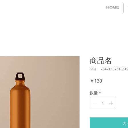
HOME
商品名
SKU： 2842153761351
価
￥130
格
数量
*
カ